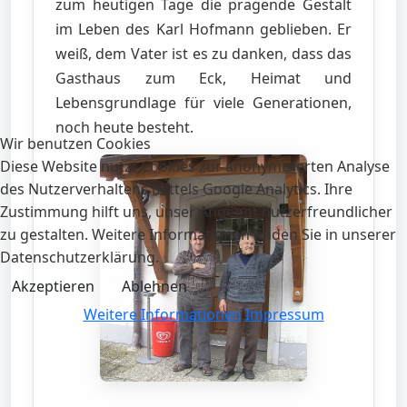
zum heutigen Tage die prägende Gestalt
im Leben des Karl Hofmann geblieben. Er
weiß, dem Vater ist es zu danken, dass das
Gasthaus zum Eck, Heimat und
Lebensgrundlage für viele Generationen,
noch heute besteht.
Wir benutzen Cookies
Diese Website nutzt Cookies zur anonymisierten Analyse
des Nutzerverhaltens mittels Google Analytics. Ihre
Zustimmung hilft uns, unser Angebot nutzerfreundlicher
zu gestalten. Weitere Informationen finden Sie in unserer
Datenschutzerklärung.
Akzeptieren
Ablehnen
Weitere Informationen
Impressum