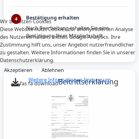
Bestätigung erhalten
Wir benutzen Cookies
Nach Bearbeitung erhalten Sie eine
Diese Website nutzt Cookies zur anonymisierten Analyse
Bestätigung Ihrer Mitgliedschaft.
des Nutzerverhaltens mittels Google Analytics. Ihre
Zustimmung hilft uns, unser Angebot nutzerfreundlicher
zu gestalten. Weitere Informationen finden Sie in unserer
Datenschutzerklärung.
Akzeptieren
Ablehnen
Weitere Informationen
Impressum
Beitrittserklärung
fas fa-download